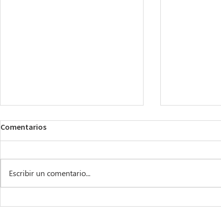
Comentarios
Escribir un comentario...
Oportunidades para la
El Imperativ
Industria del Deporte en
lo Esencial