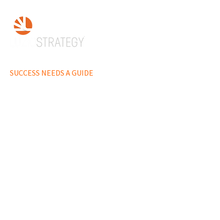
Brasil: un Escenario Cambiante
LUZIO STRATEGY - 25 AÑOS
SUCCESS NEEDS A GUIDE
R. Min. Jesuíno Cardoso, 633 - conj. 121
Vila Nova Conceição
CEP 04544-051
São Paulo SP Brasil
+55 11 3045-5651
POLÍTICA DE PRIVACIDAD
ousadia@luzio.com.br